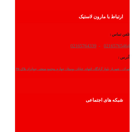
ارتباط با مارون لاستیک
تلفن تماس :
02165764339
-
02165765464
آدرس :
تهران ، شهریار بلوار آزادگان انتهای خیابان بوستان چهارم مجتمع صنعتی جوانزاد پلاک ۴۸
شبکه های اجتماعی