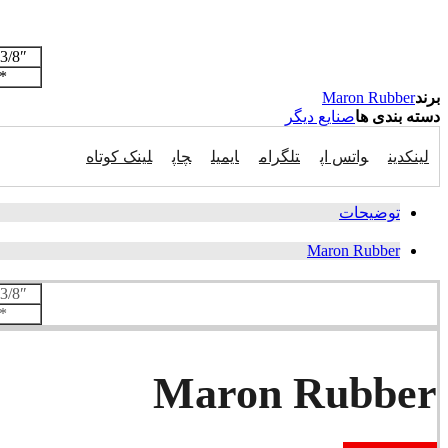
.3/8″
*
برند
Maron Rubber
دسته بندی ها
صنایع دیگر
لینکدین
واتس اپ
تلگرام
ایمیل
چاپ
لینک کوتاه
توضیحات
Maron Rubber
.3/8″
*
Maron Rubber