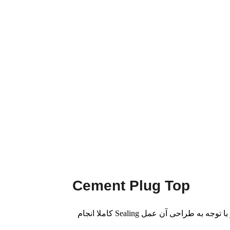
Cement Plug Top
این پلاک با هسته مرکزی رزین فنولیک تقویت شده و یا هسته آلومینیومی و لاستیک مقاوم در برابر سایش و دمای 170 درجه سانتیگراد بوده و با توجه به طراحی آن عمل Sealing کاملا انجام