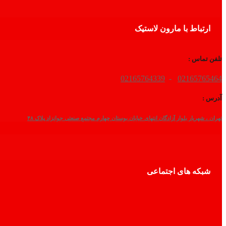
ارتباط با مارون لاستیک
تلفن تماس :
02165764339
-
02165765464
آدرس :
تهران ، شهریار بلوار آزادگان انتهای خیابان بوستان چهارم مجتمع صنعتی جوانزاد پلاک ۴۸
شبکه های اجتماعی