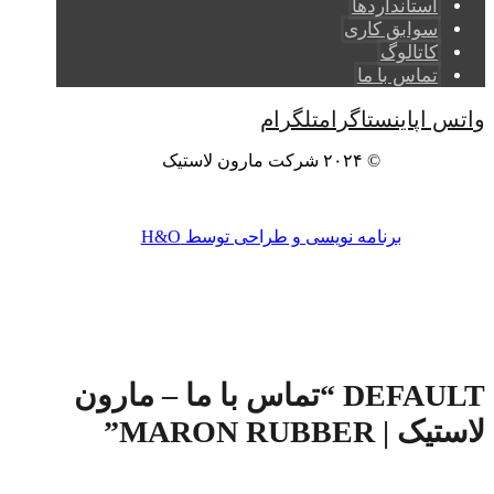
استانداردها
سوابق کاری
کاتالوگ
تماس با ما
واتس اپ
اینستاگرام
تلگرام
© ۲۰۲۴ شرکت مارون لاستیک
برنامه نویسی و طراحی توسط H&O
DEFAULT “تماس با ما – مارون
لاستیک | MARON RUBBER”
صفحه اصلی
وبلاگ
گاز
DEFAULT "تماس با ما – مارون