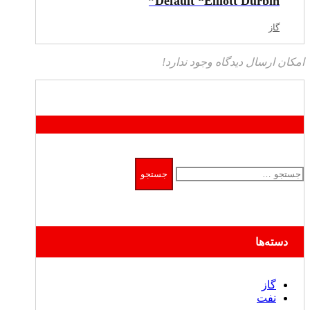
Default “Elliott Durbin”
گاز
امکان ارسال دیدگاه وجود ندارد!
جستجو
برای:
دسته‌ها
گاز
نفت