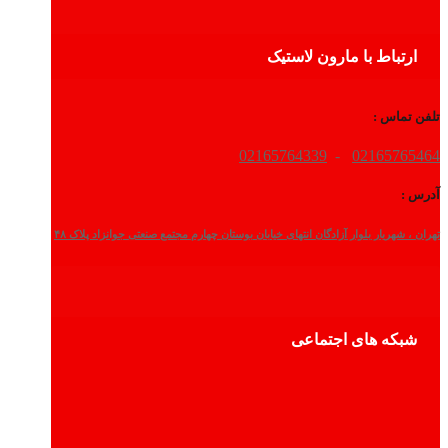
ارتباط با مارون لاستیک
تلفن تماس :
02165764339
-
02165765464
آدرس :
تهران ، شهریار بلوار آزادگان انتهای خیابان بوستان چهارم مجتمع صنعتی جوانزاد پلاک ۴۸
شبکه های اجتماعی